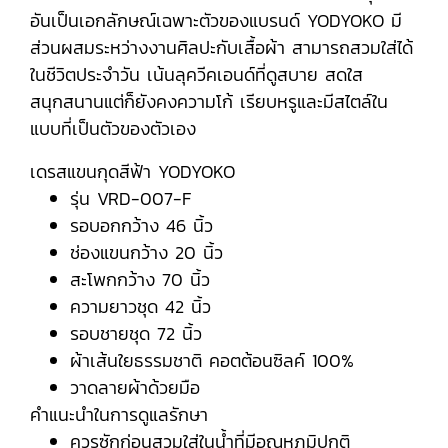
อันเป็นเอกลักษณ์เฉพาะตัวของแบรนด์ YODYOKO มี
ส่วนผสมระหว่างงานศิลปะกับเสื้อผ้า สามารถสวมใส่ได้
ในชีวิตประจำวัน เน้นลุควีคเอนด์ที่ดูสบาย สดใส
สนุกสนานแต่ก็ยังคงความโก้ เรียบหรูและมีสไตล์ใน
แบบที่เป็นตัวของตัวเอง
เดรสแขนกุดสีฟ้า YODYOKO
รุ่น VRD-007-F
รอบอกกว้าง 46 นิ้ว
ช่องแขนกว้าง 20 นิ้ว
สะโพกกว้าง 70 นิ้ว
ความยาวชุด 42 นิ้ว
รอบชายชุด 72 นิ้ว
ผ้าเส้นใยธรรมชาติ คอตต้อนซิลค์ 100%
วาดลายผ้าด้วยมือ
คำแนะนำในการดูแลรักษา
ควรซักก่อนสวมใส่ในน้ำที่มีอุณหภูมิปกติ