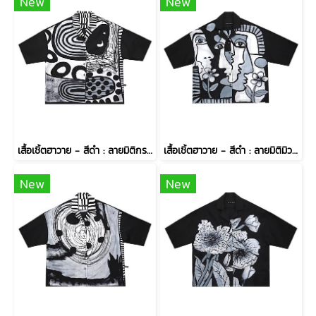
New
New
เสื้อเชิ้ตฮาวาย - สีดำ : ลายมิติกราฟิกรัตติกาล
เสื้อเชิ้ตฮาวาย - สีดำ : ลายมิติมิวส์สบตากับปทุมมาคราม
New
New