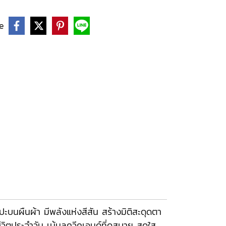
e
นผืนผ้า มีพลังแห่งสีสัน สร้างมิติสะดุดตา
ิตประจำวัน เน้นลุควีคเอนด์ที่ดูสบาย สดใส