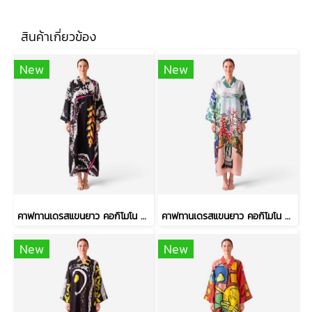
สินค้าเกี่ยวข้อง
New
New
คาฟทานเดรสแขนยาว คอกิโมโน - สีดำ : ลายดอกเฮลิโคเนีย บนริ้วใบดำ-ขาว
คาฟทานเดรสแขนยาว คอกิโมโน - สีฟ้า : ลายแจกันดอกไม้ ริมวิวทะเล
New
New