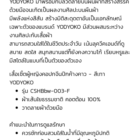
YODYOKO มาพร้อมกับลวดลายบนผืนผ้าที่สร้างสรรค์
ด้วยมือจนเกิดเป็นผลงานศิลปะบนผืนผ้า
มีพลังแห่งสีสัน สร้างมิติสะดุดตาอันเป็นเอกลักษณ์
เฉพาะตัวของแบรนด์ YODYOKO มีส่วนผสมระหว่าง
งานศิลปะกับเสื้อผ้า
สามารถสวมใส่ได้ในชีวิตประจำวัน เน้นลุควีคเอนด์ที่ดู
สบาย สดใส สนุกสนานแต่ก็ยังคงความโก้ เรียบหรูและ
มีสไตล์ในแบบที่เป็นตัวของตัวเอง
เสื้อเชิ้ตผู้หญิงคอปกจีนปีกค้างคาว - สีเทา
YODYOKO
รุ่น CSHBbw-003-F
ผ้าเส้นใยธรรมชาติ คอตต้อน 100%
วาดลายผ้าด้วยมือ
คำแนะนำในการดูแลรักษา
ควรซักก่อนสวมใส่ในน้ำที่มีอุณหภูมิปกติ