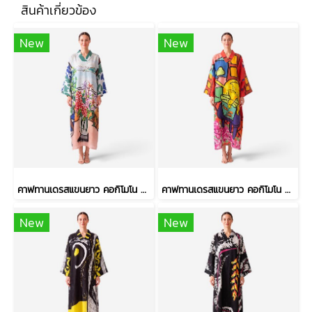
สินค้าเกี่ยวข้อง
New
New
คาฟทานเดรสแขนยาว คอกิโมโน - สีฟ้า : ลายแจกันดอกไม้ ริมวิวทะเล
คาฟทานเดรสแขนยาว คอกิโมโน - สีแดง : ลายเจ้าเหมียวจอมซนกับโหลปลาทอง
New
New