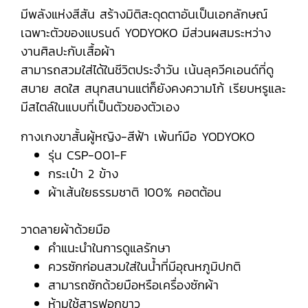
มีพลังแห่งสีสัน สร้างมิติสะดุดตาอันเป็นเอกลักษณ์
เฉพาะตัวของแบรนด์ YODYOKO มีส่วนผสมระหว่าง
งานศิลปะกับเสื้อผ้า
สามารถสวมใส่ได้ในชีวิตประจำวัน เน้นลุควีคเอนด์ที่ดู
สบาย สดใส สนุกสนานแต่ก็ยังคงความโก้ เรียบหรูและ
มีสไตล์ในแบบที่เป็นตัวของตัวเอง
กางเกงขาสั้นผู้หญิง-สีฟ้า เพ้นท์มือ YODYOKO
รุ่น CSP-001-F
กระเป๋า 2 ข้าง
ผ้าเส้นใยธรรมชาติ 100% คอตต้อน
วาดลายผ้าด้วยมือ
คำแนะนำในการดูแลรักษา
ควรซักก่อนสวมใส่ในน้ำที่มีอุณหภูมิปกติ
สามารถซักด้วยมือหรือเครื่องซักผ้า
ห้ามใช้สารฟอกขาว