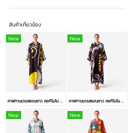
สินค้าเกี่ยวข้อง
New
New
คาฟทานเดรสแขนยาว คอกิโมโน - สีดำ : ลายวงพู่กันหนา และเส้นตารางสเก็ตช์
คาฟทานเดรสแขนยาว คอกิโมโน - สีดำ : ลายดอกเฮลิโคเนีย บนริ้วใบดำ-ขาว
New
New