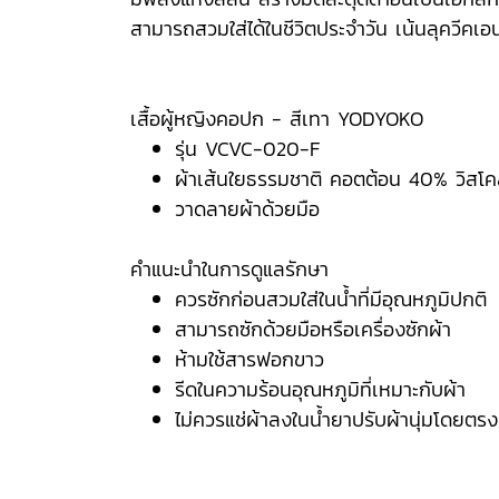
สามารถสวมใส่ได้ในชีวิตประจำวัน เน้นลุควีคเอ
เสื้อผู้หญิงคอปก - สีเทา YODYOKO
รุ่น VCVC-020-F
ผ้าเส้นใยธรรมชาติ คอตต้อน 40% วิส
วาดลายผ้าด้วยมือ
คำแนะนำในการดูแลรักษา
ควรซักก่อนสวมใส่ในน้ำที่มีอุณหภูมิปกติ
สามารถซักด้วยมือหรือเครื่องซักผ้า
ห้ามใช้สารฟอกขาว
รีดในความร้อนอุณหภูมิที่เหมาะกับผ้า
ไม่ควรแช่ผ้าลงในน้ำยาปรับผ้านุ่มโดยตรง