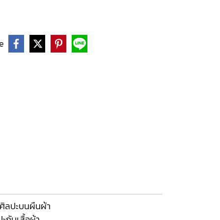
e
ศิลปะบนผืนผ้า
กับเสื้อผ้า