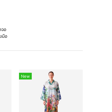
้าจอ
ยมือ
New