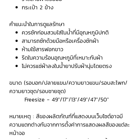
กระเป๋า 2 ข้าง
คำแนะนำในการดูแลรักษา
ควรซักก่อนสวมใส่ในน้ำที่มีอุณหภูมิปกติ
สามารถซักด้วยมือหรือเครื่องซักผ้า
ห้ามใช้สารฟอกขาว
รีดในความร้อนอุณหภูมิที่เหมาะกับผ้า
ไม่ควรแช่ผ้าลงในน้ำยาปรับผ้านุ่มโดยตรง
ขนาด (รอบอก/ปลายแขน/ความยาวแขน/รอบสะโพก/
ความยาวชุด/รอบชายชุด)
Freesize - 49"/17"/13"/49"/47"/50"
หมายเหตุ : สีของผลิตภัณฑ์ที่แสดงบนเว็บไซต์อาจมี
ความแตกต่างกันจากการตั้งค่าการแสดงผลสีของแต่ละ
หน้าจอ