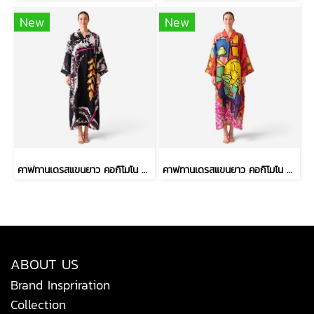
New
New
คาฟทานเดรสแขนยาว คอกิโมโน - สีดำ : ลายดอกเฮลิโคเนีย บนริ้วใบดำ-ขาว
คาฟทานเดรสแขนยาว คอกิโมโน - สีแดง : ลายเจ้าเหมียวจอมซนกับโหลปลาทอง
ABOUT US
Brand Inspriration
Collection