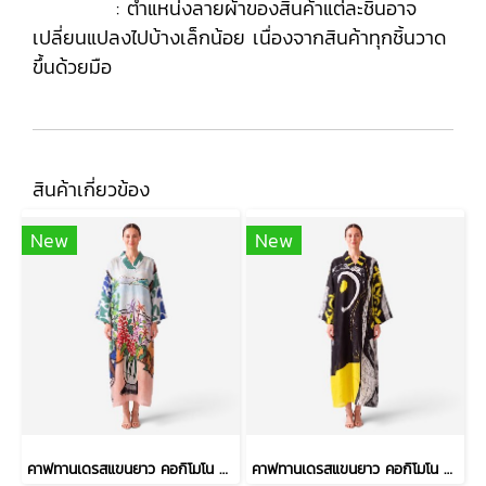
: ตำแหน่งลายผ้าของสินค้าแต่ละชิ้นอาจ
เปลี่ยนแปลงไปบ้างเล็กน้อย เนื่องจากสินค้าทุกชิ้นวาด
ขึ้นด้วยมือ
สินค้าเกี่ยวข้อง
New
New
คาฟทานเดรสแขนยาว คอกิโมโน - สีฟ้า : ลายแจกันดอกไม้ ริมวิวทะเล
คาฟทานเดรสแขนยาว คอกิโมโน - สีดำ : ลายวงพู่กันหนา และเส้นตารางสเก็ตช์