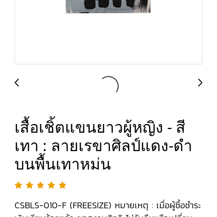
เสื้อเชิ้ตแขนยาวผู้หญิง - สี
เทา : ลายเรขาศิลป์แดง-ดำ
บนพื้นเทาหม่น
CSBLS-010-F (FREESIZE) หมายเหตุ : เมื่อผู้ซื้อชำระ