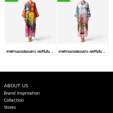
คาฟทานเดรสแขนยาว คอกิโมโน - สีแดง : ลายเจ้าเหมียวจอมซนกับโหลปลาทอง
คาฟทานเดรสแขนยาว คอกิโมโน - สีฟ้า : ลายแจกันดอกไม้ ริมวิวทะเล
ABOUT US
Brand Inspriration
Collection
Stores