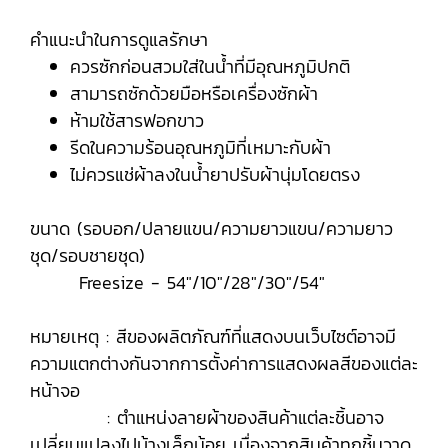
คำแนะนำในการดูแลรักษา
ควรซักก่อนสวมใส่ในน้ำที่มีอุณหภูมิปกติ
สามารถซักด้วยมือหรือเครื่องซักผ้า
ห้ามใช้สารฟอกขาว
รีดในความร้อนอุณหภูมิที่เหมาะกับผ้า
ไม่ควรแช่ผ้าลงในน้ำยาปรับผ้านุ่มโดยตรง
ขนาด (รอบอก/ปลายแขน/ความยาวแขน/ความยาว
ชุด/รอบชายชุด)
Freesize - 54"/10"/28"/30"/54"
หมายเหตุ : สีของผลิตภัณฑ์ที่แสดงบนเว็บไซต์อาจมี
ความแตกต่างกันจากการตั้งค่าการแสดงผลสีของแต่ละ
หน้าจอ
: ตำแหน่งลายผ้าของสินค้าแต่ละชิ้นอาจ
เปลี่ยนแปลงไปบ้างเล็กน้อย เนื่องจากสินค้าทุกชิ้นวาด