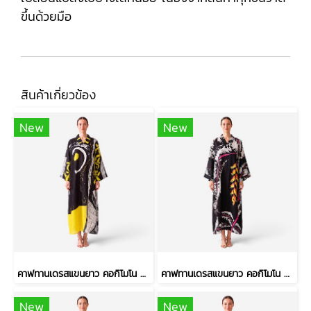
ขึ้นด้วยมือ
สินค้าเกี่ยวข้อง
New
New
คาฟทานเดรสแขนยาว คอกิโมโน - สีดำ : ลายวงพู่กันหนา และเส้นตารางสเก็ตช์
คาฟทานเดรสแขนยาว คอกิโมโน - สีดำ : ลายดอกเฮลิโคเนีย บนริ้วใบดำ-ขาว
New
New