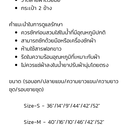
กระเป๋า 2 ข้าง
คำแนะนำในการดูแลรักษา
ควรซักก่อนสวมใส่ในน้ำที่มีอุณหภูมิปกติ
สามารถซักด้วยมือหรือเครื่องซักผ้า
ห้ามใช้สารฟอกขาว
รีดในความร้อนอุณหภูมิที่เหมาะกับผ้า
ไม่ควรแช่ผ้าลงในน้ำยาปรับผ้านุ่มโดยตรง
ขนาด (รอบอก/ปลายแขน/ความยาวแขน/ความยาว
ชุด/รอบชายชุด)
Size-S - 36"/14"/9"/44"/42"/52"
Size-M - 40"/16"/10"/46"/42"/52"