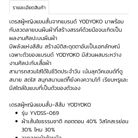
รายละเอียดสินค้า
เดรสผู้หญิงแขนสั้นจากแบรนด์ YODYOKO มาพร้อม
กับลวดลายบนผืนผ้าที่สร้างสรรค์ด้วยมือจนเกิดเป็น
ผลงานศิลปะบนผืนผ้า
มีพลังแห่งสีสัน สร้างมิติสะดุดตาอันเป็นเอกลักษณ์
เฉพาะตัวของแบรนด์ YODYOKO มีส่วนผสมระหว่าง
งานศิลปะกับเสื้อผ้า
สามารถสวมใส่ได้ในชีวิตประจำวัน เน้นลุควีคเอนด์ที่ดู
สบาย สดใส สนุกสนานแต่ก็ยังคงความโก้ เรียบหรูและ
มีสไตล์ในแบบที่เป็นตัวของตัวเอง
เดรสผู้หญิงแขนสั้น-สีส้ม YODYOKO
รุ่น YVDSS-069
ผ้าเส้นใยธรรมชาติ คอตตอน 40% วิสโคสเรย่อน
30% ไหม 30%
วาดลายผ้าด้วยมือ