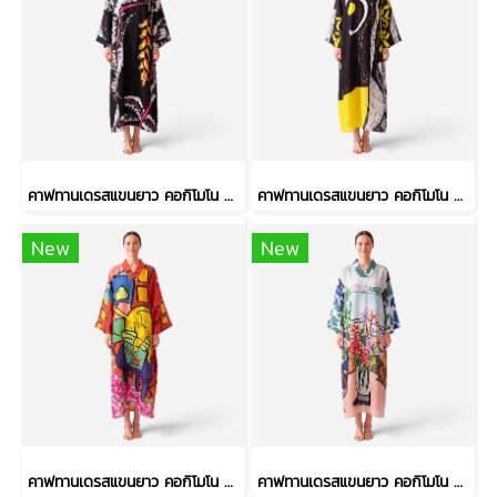
คาฟทานเดรสแขนยาว คอกิโมโน - สีดำ : ลายดอกเฮลิโคเนีย บนริ้วใบดำ-ขาว
คาฟทานเดรสแขนยาว คอกิโมโน - สีดำ : ลายวงพู่กันหนา และเส้นตารางสเก็ตช์
New
New
คาฟทานเดรสแขนยาว คอกิโมโน - สีแดง : ลายเจ้าเหมียวจอมซนกับโหลปลาทอง
คาฟทานเดรสแขนยาว คอกิโมโน - สีฟ้า : ลายแจกันดอกไม้ ริมวิวทะเล