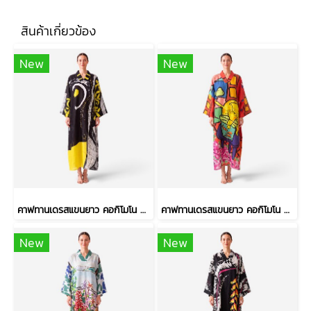
สินค้าเกี่ยวข้อง
New
New
คาฟทานเดรสแขนยาว คอกิโมโน - สีดำ : ลายวงพู่กันหนา และเส้นตารางสเก็ตช์
คาฟทานเดรสแขนยาว คอกิโมโน - สีแดง : ลายเจ้าเหมียวจอมซนกับโหลปลาทอง
New
New