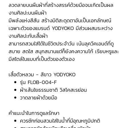
ลวดลายบนผืนผ้าที่สร้างสรรค์ด้วยมือจนเกิดเป็นผล
งานศิลปะบนผืนผ้า
มีพลังแห่งสีสัน สร้างมิติสะดุดตาอันเป็นเอกลักษณ์
เฉพาะตัวของแบรนด์ YODYOKO มีส่วนผสมระหว่าง
งานศิลปะกับเสื้อผ้า
สามารถสวมใส่ได้ในชีวิตประจำวัน เน้นลุควีคเอนด์ที่ดู
สบาย สดใส สนุกสนานแต่ก็ยังคงความโก้ เรียบหรูและ
มีสไตล์ในแบบที่เป็นตัวของตัวเอง
เสื้อตัวหลวม - สีขาว YODYOKO
รุ่น FLOB-004-F
ผ้าเส้นใยธรรมชาติ วิสโคสเรย่อน
วาดลายผ้าด้วยมือ
คำแนะนำในการดูแลรักษา
ควรซักก่อนสวมใส่ในน้ำที่มีอุณหภูมิปกติ