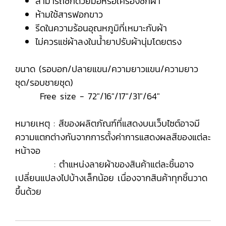
สามารถซักด้วยมือหรือเครื่องซักผ้า
ห้ามใช้สารฟอกขาว
รีดในความร้อนอุณหภูมิที่เหมาะกับผ้า
ไม่ควรแช่ผ้าลงในน้ำยาปรับผ้านุ่มโดยตรง
ขนาด (รอบอก/ปลายแขน/ความยาวแขน/ความยาว
ชุด/รอบชายชุด)
Free size - 72"/16"/17"/31"/64"
หมายเหตุ : สีของผลิตภัณฑ์ที่แสดงบนเว็บไซต์อาจมี
ความแตกต่างกันจากการตั้งค่าการแสดงผลสีของแต่ละ
หน้าจอ
: ตำแหน่งลายผ้าของสินค้าแต่ละชิ้นอาจ
เปลี่ยนแปลงไปบ้างเล็กน้อย เนื่องจากสินค้าทุกชิ้นวาด
ขึ้นด้วย