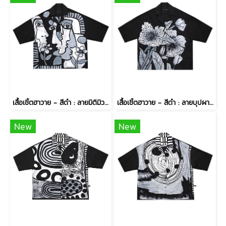
เสื้อเชิ้ตฮาวาย - สีดำ : ลายมิติมิวส์สบตากับปทุมมาคราม
เสื้อเชิ้ตฮาวาย - สีดำ : ลายบุปผารัตติกาล
New
New