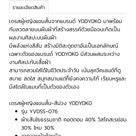
รายละเอียดสินค้า
เดรสผู้หญิงแขนสั้นจากแบรนด์ YODYOKO มาพร้อม
กับลวดลายบนผืนผ้าที่สร้างสรรค์ด้วยมือจนเกิดเป็น
ผลงานศิลปะบนผืนผ้า
มีพลังแห่งสีสัน สร้างมิติสะดุดตาอันเป็นเอกลักษณ์
เฉพาะตัวของแบรนด์ YODYOKO มีส่วนผสมระหว่าง
งานศิลปะกับเสื้อผ้า
สามารถสวมใส่ได้ในชีวิตประจำวัน เน้นลุควีคเอนด์ที่ดู
สบาย สดใส สนุกสนานแต่ก็ยังคงความโก้ เรียบหรูและ
มีสไตล์ในแบบที่เป็นตัวของตัวเอง
เดรสผู้หญิงแขนสั้น-สีม่วง YODYOKO
รุ่น YVDSS-076
ผ้าเส้นใยธรรมชาติ คอตตอน 40% วิสโคสเรย่อน
30% ไหม 30%
วาดลายผ้าด้วยมือ