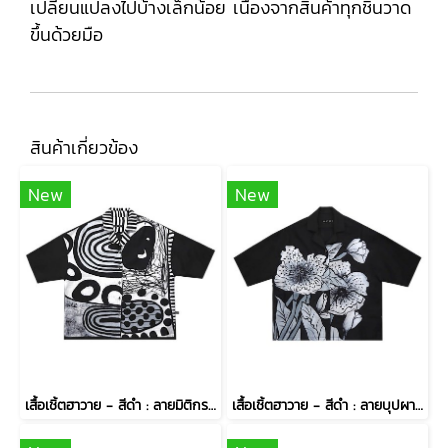
เปลี่ยนแปลงไปบ้างเล็กน้อย เนื่องจากสินค้าทุกชิ้นวาด
ขึ้นด้วยมือ
สินค้าเกี่ยวข้อง
New
New
เสื้อเชิ้ตฮาวาย - สีดำ : ลายมิติกราฟิกรัตติกาล
เสื้อเชิ้ตฮาวาย - สีดำ : ลายบุปผารัตติกาล