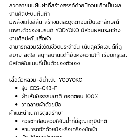
ลวดลายบนผืนผ้าที่สร้างสรรค์ด้วยมือจนเกิดเป็นผล
งานศิลปะบนผืนผ้า
มีพลังแห่งสีสัน สร้างมิติสะดุดตาอันเป็นเอกลักษณ์
เฉพาะตัวของแบรนด์ YODYOKO มีส่วนผสมระหว่าง
งานศิลปะกับเสื้อผ้า
สามารถสวมใส่ได้ในชีวิตประจำวัน เน้นลุควีคเอนด์ที่ดู
สบาย สดใส สนุกสนานแต่ก็ยังคงความโก้ เรียบหรูและ
มีสไตล์ในแบบที่เป็นตัวของตัวเอง
เสื้อตัวหลวม-สีน้ำเงิน YODYOKO
รุ่น COS-043-F
ผ้าเส้นใยธรรมชาติ คอตตอน 100%
วาดลายผ้าด้วยมือ
คำแนะนำในการดูแลรักษา
ควรซักก่อนสวมใส่ในน้ำที่มีอุณหภูมิปกติ
สามารถซักด้วยมือหรือเครื่องซักผ้า