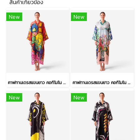
สินค้าเกี่ยวข้อง
New
New
คาฟทานเดรสแขนยาว คอกิโมโน - สีแดง : ลายเจ้าเหมียวจอมซนกับโหลปลาทอง
คาฟทานเดรสแขนยาว คอกิโมโน - สีฟ้า : ลายแจกันดอกไม้ ริมวิวทะเล
New
New