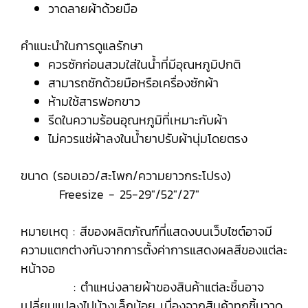
วาดลายผ้าด้วยมือ
คำแนะนำในการดูแลรักษา
ควรซักก่อนสวมใส่ในน้ำที่มีอุณหภูมิปกติ
สามารถซักด้วยมือหรือเครื่องซักผ้า
ห้ามใช้สารฟอกขาว
รีดในความร้อนอุณหภูมิที่เหมาะกับผ้า
ไม่ควรแช่ผ้าลงในน้ำยาปรับผ้านุ่มโดยตรง
ขนาด (รอบเอว/สะโพก/ความยาวกระโปรง)
Freesize - 25-29"/52"/27"
หมายเหตุ : สีของผลิตภัณฑ์ที่แสดงบนเว็บไซต์อาจมี
ความแตกต่างกันจากการตั้งค่าการแสดงผลสีของแต่ละ
หน้าจอ
: ตำแหน่งลายผ้าของสินค้าแต่ละชิ้นอาจ
เปลี่ยนแปลงไปบ้างเล็กน้อย เนื่องจากสินค้าทุกชิ้นวาด