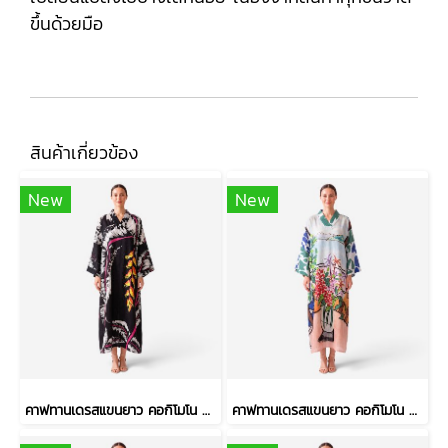
ขึ้นด้วยมือ
สินค้าเกี่ยวข้อง
New
New
คาฟทานเดรสแขนยาว คอกิโมโน - สีดำ : ลายดอกเฮลิโคเนีย บนริ้วใบดำ-ขาว
คาฟทานเดรสแขนยาว คอกิโมโน - สีฟ้า : ลายแจกันดอกไม้ ริมวิวทะเล