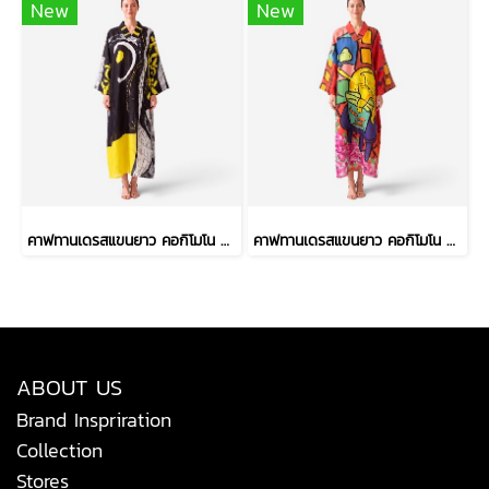
New
New
คาฟทานเดรสแขนยาว คอกิโมโน - สีดำ : ลายวงพู่กันหนา และเส้นตารางสเก็ตช์
คาฟทานเดรสแขนยาว คอกิโมโน - สีแดง : ลายเจ้าเหมียวจอมซนกับโหลปลาทอง
ABOUT US
Brand Inspriration
Collection
Stores