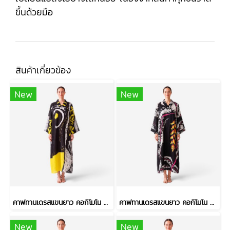
ขึ้นด้วยมือ
สินค้าเกี่ยวข้อง
New
New
คาฟทานเดรสแขนยาว คอกิโมโน - สีดำ : ลายวงพู่กันหนา และเส้นตารางสเก็ตช์
คาฟทานเดรสแขนยาว คอกิโมโน - สีดำ : ลายดอกเฮลิโคเนีย บนริ้วใบดำ-ขาว
New
New