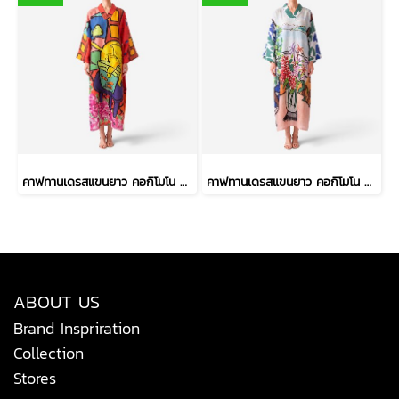
คาฟทานเดรสแขนยาว คอกิโมโน - สีแดง : ลายเจ้าเหมียวจอมซนกับโหลปลาทอง
คาฟทานเดรสแขนยาว คอกิโมโน - สีฟ้า : ลายแจกันดอกไม้ ริมวิวทะเล
ABOUT US
Brand Inspriration
Collection
Stores