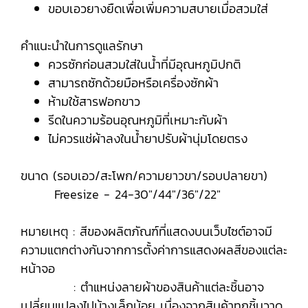
ขอบเอวยางยืดเพื่อเพิ่มความสบายเมื่อสวมใส่
คำแนะนำในการดูแลรักษา
ควรซักก่อนสวมใส่ในน้ำที่มีอุณหภูมิปกติ
สามารถซักด้วยมือหรือเครื่องซักผ้า
ห้ามใช้สารฟอกขาว
รีดในความร้อนอุณหภูมิที่เหมาะกับผ้า
ไม่ควรแช่ผ้าลงในน้ำยาปรับผ้านุ่มโดยตรง
ขนาด (รอบเอว/สะโพก/ความยาวขา/รอบปลายขา)
Freesize - 24-30"/44"/36"/22"
หมายเหตุ : สีของผลิตภัณฑ์ที่แสดงบนเว็บไซต์อาจมี
ความแตกต่างกันจากการตั้งค่าการแสดงผลสีของแต่ละ
หน้าจอ
: ตำแหน่งลายผ้าของสินค้าแต่ละชิ้นอาจ
เปลี่ยนแปลงไปบ้างเล็กน้อย เนื่องจากสินค้าทุกชิ้นวาด