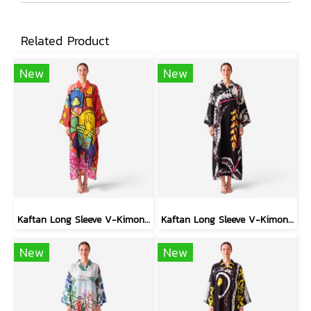
Related Product
New
New
Kaftan Long Sleeve V-Kimono - Red : The Curious Yellow Cat
Kaftan Long Sleeve V-Kimono - Black : Heliconia on Monochrome Leaves
New
New