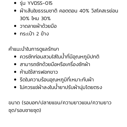
รุ่น YVDSS-015
ผ้าเส้นใยธรรมชาติ คอตตอน 40% วิสโคสเรย่อน
30% ไหม 30%
วาดลายผ้าด้วยมือ
กระเป๋า 2 ข้าง
คำแนะนำในการดูแลรักษา
ควรซักก่อนสวมใส่ในน้ำที่มีอุณหภูมิปกติ
สามารถซักด้วยมือหรือเครื่องซักผ้า
ห้ามใช้สารฟอกขาว
รีดในความร้อนอุณหภูมิที่เหมาะกับผ้า
ไม่ควรแช่ผ้าลงในน้ำยาปรับผ้านุ่มโดยตรง
ขนาด (รอบอก/ปลายแขน/ความยาวแขน/ความยาว
ชุด/รอบชายชุด)