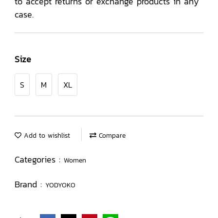
to accept returns or exchange products in any
case.
Size
S
M
XL
Add to wishlist
Compare
Categories :
Women
Brand :
YODYOKO